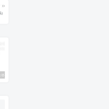
篇
吗）
推哪个好
开利风冷热泵机组
民间奇闻怪事