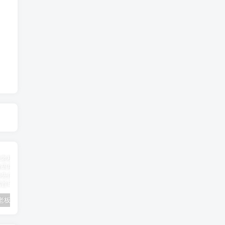
兰博基尼老板租4辆大巴挡台风
跑腿公司项目拆解流程【项目拆解流程跑腿公司】
京津冀多部门投入救援力量