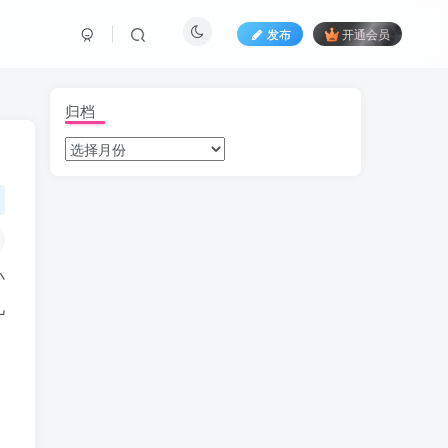
发布
开通会员
归档
小
几