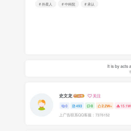
# 外星人
# 中科院
# 承认
It is by acts
史文龙
关注
0
493
0
2.2W+
15.1W
上广告联系QQ客服：7376152