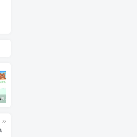
还好么：0投入签到赚豆子！轻松赚米！
0门槛静态挂机每天1-5米！1米起提现支付宝，当天就到！
趣看短剧：0投入每天签到得永久分红！
篇
钱！