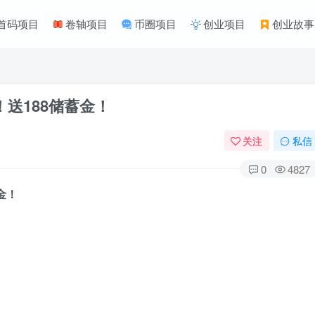
首码项目
卷轴项目
币圈项目
创业项目
创业故事
送188储蓄金！
关注
私信
0
4827
金！