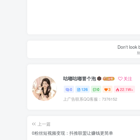
Don't look 
咕嘟咕嘟冒个泡
关注
0
126
0
3
22.1W+
上广告联系QQ客服：7376152
上一篇
0粉丝短视频变现：抖推联盟让赚钱更简单