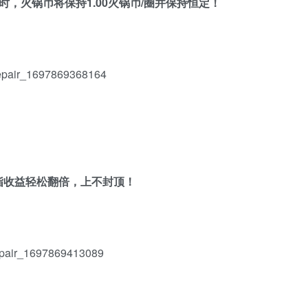
，火锅币将保持1.00火锅币/圈并保持恒定！
指收益轻松翻倍，上不封顶！