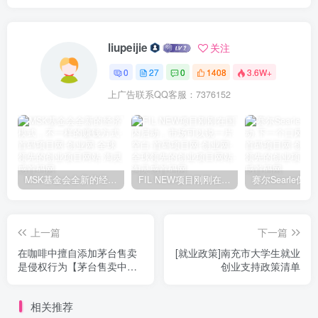
liupeijie
关注
0
27
0
1408
3.6W+
上广告联系QQ客服：7376152
MSK基金会全新的经济模式，不一样的赚钱方式
FIL NEW项目刚刚在国内启动，市场可以说一片空白
上一篇
下一篇
在咖啡中擅自添加茅台售卖
[就业政策]南充市大学生就业
是侵权行为【茅台售卖中加
创业支持政策清单
咖啡】
相关推荐