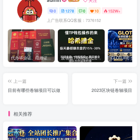
0
1278
0
10
152W+
上广告联系QQ客服：7376152
代办毕业证、结婚证、房产证、不动产权证书、离婚证、中专/大专/高中
​波场链TRX哈希玩法深度解析：低门槛也能实现稳定回报的新思路
上一篇
下一篇
目前有哪些卷轴项目可以做
2023区块链卷轴项目
相关推荐