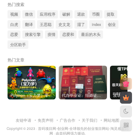
热门搜索
视频
微信
应用程序
破解
退款
币圈
提取
白虎
翻译
王思聪
史文龙
湿了
index
创业
恋爱
搜索引擎
疫情
恋爱和
最后的木头
分区助手
热门文章
Polymon（宝力梦）零撸链游天花板，稳定收益，轻松变现，今日全球首发！
代办毕业证、结婚证、房产证、不动产权证书、离婚证、中专/大专/高中
友链申请
免责声明
广告合作
关于我们
网站地图
Copyright © 2023 ·
首码项目网-创业网-全球领先的创业项目网站-淘灵感首码
网
· 由
首码网
强力驱动.