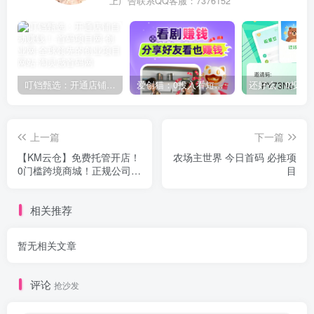
上广告联系QQ客服：7376152
叮铛甄选：开通店铺自动赚钱！
爱创猫：0投入看短剧赚钱！
上一篇
下一篇
【KM云仓】免费托管开店！
农场主世界 今日首码 必推项
0门槛跨境商城！正规公司，
目
店长需要签署合同！
相关推荐
暂无相关文章
评论
抢沙发