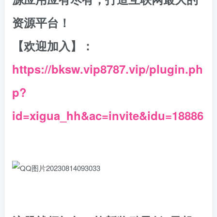
资源平台！
【欢迎加入】：
https://bksw.vip8787.vip/plugin.ph
p?
id=xigua_hh&ac=invite&idu=18886