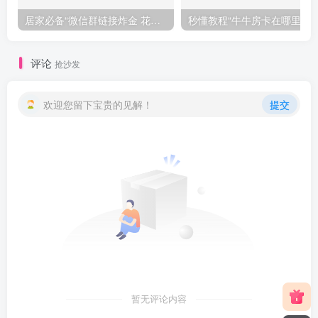
居家必备“微信群链接炸金 花房卡”获取房卡教程
秒懂教程“牛牛房卡在
评论
抢沙发
欢迎您留下宝贵的见解！
提交
暂无评论内容