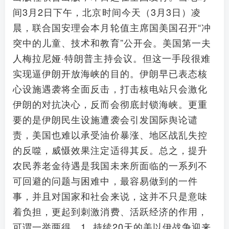
间3月2日下午，北京时间今天（3月3日）凌
晨，联合国安理会本月轮值主席国美国召开“冲
突中的儿童、技术和教育”公开会。美国第一夫
人梅拉尼娅·特朗普主持会议。但这一手段很难
实现逼伊朗开放海峡的目的。伊朗早已表态核
心设施遇袭将全面反击，打击核电站只会激化
伊朗的对抗决心，反而会彻底封锁海峡。更重
要的是伊朗民生设施遭袭会引发国际舆论谴
责，美国也难以承受油价暴涨、地区战乱失控
的反噬，威慑效果注定适得其反。总之，提升
农民养老金待遇是我国未来所面临的一系列不
可回避的问题与困难中，最容易做到的一件
事，并且对国家和社会来说，这并不只是意味
着负担，更起到刺激消费、活跃经济的作用，
可谓一举两得。1. 持续20天的美以伊战争迎来