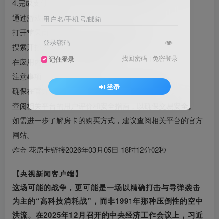
4.完成支付后，房卡会自动充值到您的账户中。
通过游戏商店购买：
用户名/手机号/邮箱
打开苹果商店、应用宝或华为应用市场。
登录密码
搜索开控大厅应用，并下载安装。
找回密码
|
免密登录
记住登录
在应用内进行支付以购买房卡。
注意事项：
登录
确保在官方渠道购买，以避免欺诈和虚假宣传。
查阅相关平台的用户评价和安全指南，以确保交易安全。
如需进一步了解房卡的购买方式，建议查阅相关平台的官方
网站。
炸金 花房卡链接2026年03月05日 18时12分02秒
【央视新闻客户端】
这场可能的战争，更可能是一场以精确打击与导弹袭击
为主的“高科技消耗战”，而非1991年那种压倒性的空中
洪流。在2025年12月召开的中央经济工作会议上，习近