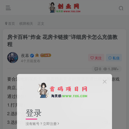
首页
棋牌相关
正文
房卡百科“炸金 花房卡链接”详细房卡怎么充值教
程
夜幕
关注
私信
4个月前发布
0
1.3W+
要合法地购买房卡，最直接和安全的渠道是通过微信和游戏
商店。以下是具体的购买方法：
通过微信购买：【客服：85527366】
1.打开微信，进入“商城”选项。
登录
2.选择“金 花链接房卡”的购买选项。
3.选择合适的房卡类型和数量，并点击“立即购买”按钮。
没有账号？立即注册