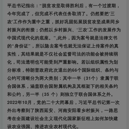
平总书记指出：“脱贫攻坚取得胜利后，有一个过渡期，
今年完成了，但完成不代表任务取消了。仍然要把‘三
农’工作作为重中之重，抓好巩固拓展脱贫攻坚成果同乡
村振兴的衔接；仍然以乡村振兴、‘三农’工作的发展作为
中国式现代化的底座。”,此外，因为案号就是法律文书
的“身份证”，所以隐去案号也就无法保证上传案件的真
实性，其结果就是不仅社会监督司法的功能会被持续弱
化，司法透明也可能受到严重影响。若以组织属性为划
分标准，特朗普政府此次退出的66个国际组织、条约与
公约可清晰分为两大类别：其中一半（31个）隶属于联
合国体系，涵盖联合国附属机构及其框架下的相关条约
和公约，另一半（35 个）则独立于联合国体系之外。
2022年10月，党的二十大闭幕后，习近平总书记第一次
外出考察到了陕西延安、河南安阳看乡村振兴，一路思
考在全面建设社会主义现代化国家新征程上如何加快建
设农业强国、推进农业农村现代化。