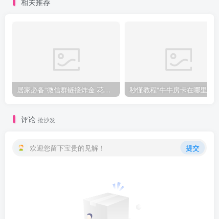
相关推荐
居家必备“微信群链接炸金 花房卡”获取房卡教程
秒懂教程“牛牛房卡在
评论
抢沙发
欢迎您留下宝贵的见解！
提交