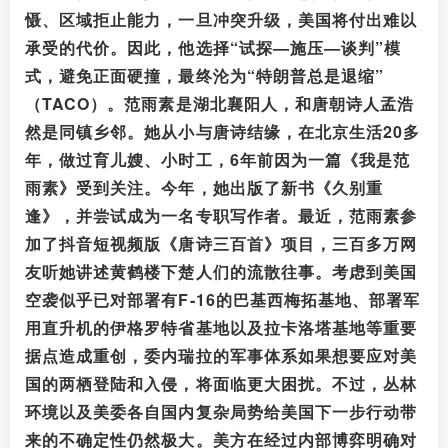
慑、区域拒止能力，一旦冲突升级，美国将付出难以
承受的代价。因此，他选择“试探—施压—谈判”模
式，避免正面硬撞，最终沦为“特朗普总是退缩”
（TACO）。范雨素是湖北襄阳人，和唐朝诗人孟浩
然是同镇乡邻。她从小与唐诗结缘，在北京生活20多
年，做过育儿嫂、小时工，6年前因为一篇《我是范
雨素》受到关注。今年，她出版了新书《久别重
逢》，并尝试成为一名专职写作者。最近，范雨素参
加了抖音短视频版《唐诗三百首》项目，三百多万网
友听她讲述黄鹤楼下楚人们的流散往事。考虑到美国
空袭似乎已对部署有F-16的巴基西梅拓基地、部署军
用直升机的伊格罗特省基地以及拉卡洛塔基地等重要
据点造成重创，委内瑞拉的军事体系如果想要应对美
国的两栖登陆和入侵，将面临更大困扰。不过，丛林
环境以及美委各自国内复杂局势给美国下一步行动带
来的不确定性仍然极大。美方在经过内部博弈明确对