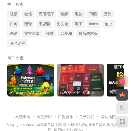
热门搜索
视频
微信
应用程序
破解
退款
币圈
提取
白虎
翻译
王思聪
史文龙
湿了
index
创业
恋爱
搜索引擎
疫情
恋爱和
最后的木头
分区助手
热门文章
Polymon（宝力梦）零撸链游天花板，稳定收益，轻松变现，今日全球首发！
代办毕业证、结婚证、房产证、不动产权证书、离婚证、中专/大专/高中
友链申请
免责声明
广告合作
关于我们
网站地图
Copyright © 2023 ·
首码项目网-创业网-全球领先的创业项目网站-淘灵感首码
网
· 由
首码网
强力驱动.