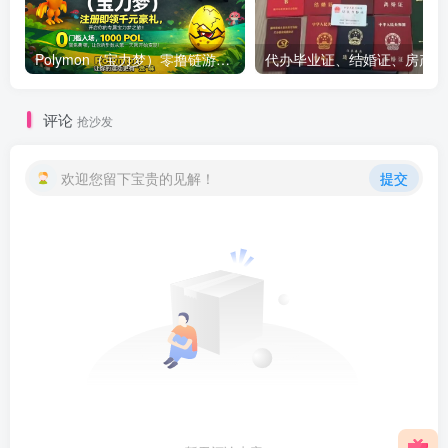
Polymon（宝力梦）零撸链游天花板，稳定收益，轻松变现，今日全球首发！
代办
评论
抢沙发
欢迎您留下宝贵的见解！
提交