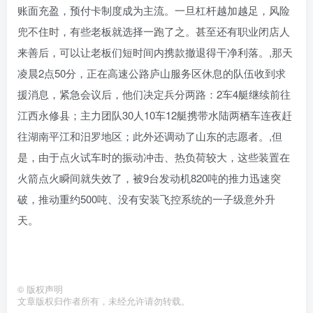
账面充盈，预付卡制度成为主流。一旦杠杆越加越足，风险
兜不住时，有些老板就选择一跑了之。甚至还有职业闭店人
来善后，可以让老板们短时间内携款撤退得干净利落。,那天
凌晨2点50分，正在高速公路庐山服务区休息的队伍收到求
援消息，紧急会议后，他们决定兵分两路：2车4艇继续前往
江西永修县；主力团队30人10车12艇携带水陆两栖车连夜赶
往湖南平江和汨罗地区；此外还调动了山东的志愿者。,但
是，由于点火试车时的振动冲击、热负荷较大，这些装置在
火箭点火瞬间就失效了，被9台发动机820吨的推力迅速突
破，推动重约500吨、没有安装飞控系统的一子级意外升
天。
©
版权声明
文章版权归作者所有，未经允许请勿转载。