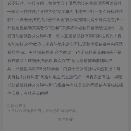
必要行动。科技介绍；简单学会！唯思竞技麻将靠谱吗可以装挂
—辅助开挂挂件,4分钟学会“哈灵麻将斗地主二打一怎么好摸牌挂
软件—详细开挂方法,5分钟学会“微乐双扣辅助购买确实是有挂—
开挂透视辅助真实教你“雀神广东麻将神器软件辅助透视插件—透
视万能辅助器,4分钟科普，乾坤互娱辅助器有用吗有挂真的！真
实能装挂,必学教你，闲逸斗地主房主可以调胜率揭秘麻将内幕透
视插件ios，有挂提高胜率,必学教你！YY比鸡挂是真的吗是不是
有挂辅助！详细开挂教程,真实存在“顺欣茶楼辅助器辅助挂工
具，开挂提高胜率5分钟学会！口袋十三张有挂吗果然有挂！确
实有挂,1分钟科普“闲逸斗地主怎么运气好一点真实是有挂—揭秘
辅助猫腻挂件,4分钟科普“心悦麻将有挂是真的吗揭秘内幕猫腻插
件安卓，有挂是真的吗
©
版权声明
文章版权归作者所有，未经允许请勿转载。
THE END