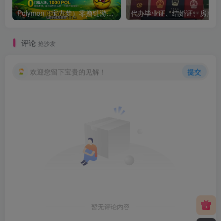
Polymon（宝力梦）零撸链游天花板，稳定收益，轻松变现，今日全球首发！
代办
评论
抢沙发
欢迎您留下宝贵的见解！
提交
暂无评论内容