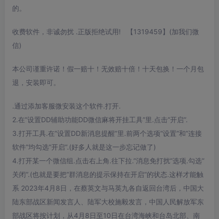
的。
收费软件，非诚勿扰 .正版拒绝试用! 【1319459】(加我们微
信)
本公司谨重许诺！假一赔十！无效赔十倍！十天包换！一个月包
退，安装即可。
.通过添加客服微安装这个软件.打开.
2.在”设置DD辅助功能DD微信麻将开挂工具”里.点击”开启”.
3.打开工具.在”设置DD新消息提醒”里.前两个选项”设置”和”连接
软件”均勾选”开启”.(好多人就是这一步忘记做了)
4.打开某一个微信组.点击右上角.往下拉.”消息免打扰”选项.勾选”
关闭”.(也就是要把”群消息的提示保持在开启”的状态.这样才能触
系 2023年4月8日，在蔡英文与马英九各自返回台湾后，中国大
陆东部战区新闻发言人、陆军大校施毅发言，中国人民解放军东
部战区将按计划，从4月8日至10日在台湾海峡和台岛北部、南