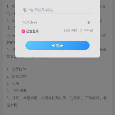
1、软件助手是一款功能更加强大的软件！无需打开直接搜索微
用户名/手机号/邮箱
信：1319459
2、自动连接，用户只要开启软件，就会全程后台自动连接程
登录密码
序，无需用户时时盯着软件。
找回密码
|
免密登录
记住登录
3、安全保障，使用这款软件的用户可以非常安心，绝对没有被
封的危险存在。
登录
4、快速稳定，使用这款软件的用户肯定是土豪。安卓定制版和
苹果定制版，一年不闪退
1、起手好牌
2、随意选牌
3、机率
4、控制牌型
5、注明，就是全场，公司软件防封号、防检测、 正版软件、非
诚勿扰。