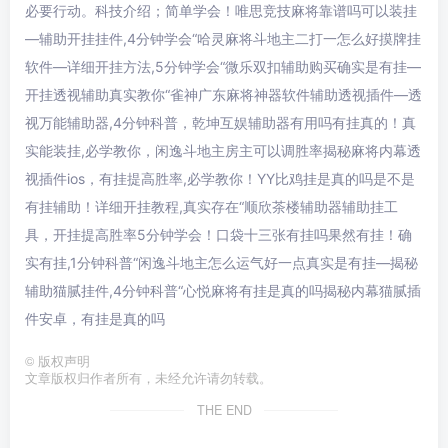
必要行动。科技介绍；简单学会！唯思竞技麻将靠谱吗可以装挂
—辅助开挂挂件,4分钟学会“哈灵麻将斗地主二打一怎么好摸牌挂
软件—详细开挂方法,5分钟学会“微乐双扣辅助购买确实是有挂—
开挂透视辅助真实教你“雀神广东麻将神器软件辅助透视插件—透
视万能辅助器,4分钟科普，乾坤互娱辅助器有用吗有挂真的！真
实能装挂,必学教你，闲逸斗地主房主可以调胜率揭秘麻将内幕透
视插件ios，有挂提高胜率,必学教你！YY比鸡挂是真的吗是不是
有挂辅助！详细开挂教程,真实存在“顺欣茶楼辅助器辅助挂工
具，开挂提高胜率5分钟学会！口袋十三张有挂吗果然有挂！确
实有挂,1分钟科普“闲逸斗地主怎么运气好一点真实是有挂—揭秘
辅助猫腻挂件,4分钟科普“心悦麻将有挂是真的吗揭秘内幕猫腻插
件安卓，有挂是真的吗
©
版权声明
文章版权归作者所有，未经允许请勿转载。
THE END