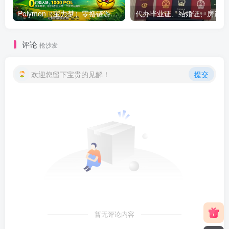
Polymon（宝力梦）零撸链游天花板，稳定收益，轻松变现，今日全球首发！
代办
评论
抢沙发
欢迎您留下宝贵的见解！
提交
暂无评论内容