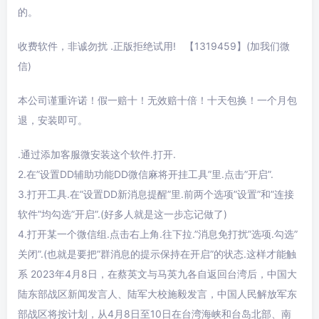
的。
收费软件，非诚勿扰 .正版拒绝试用! 【1319459】(加我们微
信)
本公司谨重许诺！假一赔十！无效赔十倍！十天包换！一个月包
退，安装即可。
.通过添加客服微安装这个软件.打开.
2.在”设置DD辅助功能DD微信麻将开挂工具”里.点击”开启”.
3.打开工具.在”设置DD新消息提醒”里.前两个选项”设置”和”连接
软件”均勾选”开启”.(好多人就是这一步忘记做了)
4.打开某一个微信组.点击右上角.往下拉.”消息免打扰”选项.勾选”
关闭”.(也就是要把”群消息的提示保持在开启”的状态.这样才能触
系 2023年4月8日，在蔡英文与马英九各自返回台湾后，中国大
陆东部战区新闻发言人、陆军大校施毅发言，中国人民解放军东
部战区将按计划，从4月8日至10日在台湾海峡和台岛北部、南