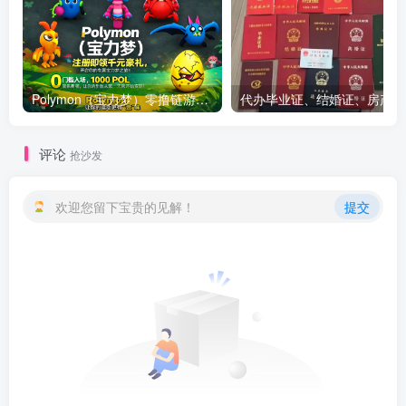
Polymon（宝力梦）零撸链游天花板，稳定收益，轻松变现，今日全球首发！
代办
评论
抢沙发
欢迎您留下宝贵的见解！
提交