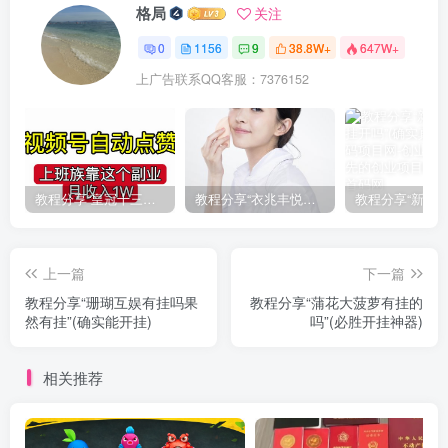
格局
关注
0
1156
9
38.8W+
647W+
上广告联系QQ客服：7376152
教程分享“皇冠十三水有挂吗果然有挂”(确实真的有挂)
教程分享“衣兆丰悦有挂的吗”(确实真的有挂)
上一篇
下一篇
教程分享“珊瑚互娱有挂吗果
教程分享“蒲花大菠萝有挂的
然有挂”(确实能开挂)
吗”(必胜开挂神器)
相关推荐