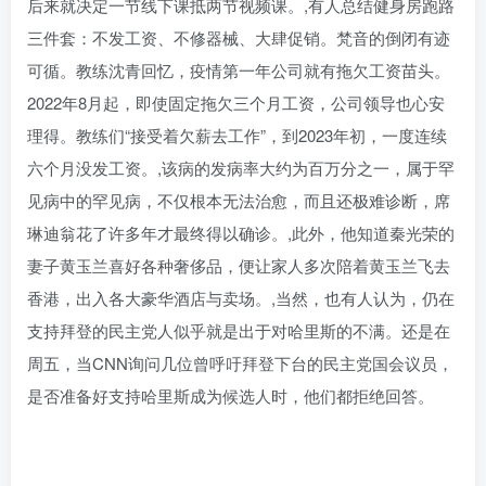
后来就决定一节线下课抵两节视频课。,有人总结健身房跑路
三件套：不发工资、不修器械、大肆促销。梵音的倒闭有迹
可循。教练沈青回忆，疫情第一年公司就有拖欠工资苗头。
2022年8月起，即使固定拖欠三个月工资，公司领导也心安
理得。教练们“接受着欠薪去工作”，到2023年初，一度连续
六个月没发工资。,该病的发病率大约为百万分之一，属于罕
见病中的罕见病，不仅根本无法治愈，而且还极难诊断，席
琳迪翁花了许多年才最终得以确诊。,此外，他知道秦光荣的
妻子黄玉兰喜好各种奢侈品，便让家人多次陪着黄玉兰飞去
香港，出入各大豪华酒店与卖场。,当然，也有人认为，仍在
支持拜登的民主党人似乎就是出于对哈里斯的不满。还是在
周五，当CNN询问几位曾呼吁拜登下台的民主党国会议员，
是否准备好支持哈里斯成为候选人时，他们都拒绝回答。