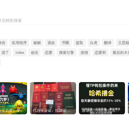
开启精彩搜索
微信
应用程序
破解
退款
币圈
提取
白虎
翻译
王思
湿了
index
创业
恋爱
搜索引擎
疫情
恋爱和
最后的木
Polymon（宝力梦）零撸链游天花板，稳定收益，轻松变现，今日全球首发！
代办毕业证、结婚证、房产证、不动产权证书、离婚证、中专/大专/高中
​波场链TRX哈希玩法深度解析：低门槛也能实现稳定回报的新思路