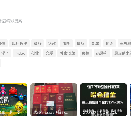
开启精彩搜索
微信
应用程序
破解
退款
币圈
提取
白虎
翻译
王思
湿了
index
创业
恋爱
搜索引擎
疫情
恋爱和
最后的木
Polymon（宝力梦）零撸链游天花板，稳定收益，轻松变现，今日全球首发！
代办毕业证、结婚证、房产证、不动产权证书、离婚证、中专/大专/高中
​波场链TRX哈希玩法深度解析：低门槛也能实现稳定回报的新思路