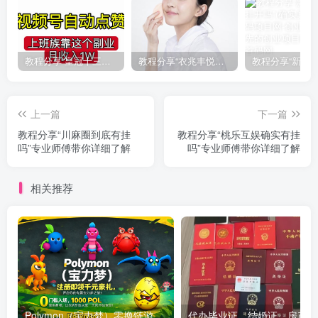
教程分享“皇冠十三水有挂吗果然有挂”(确实真的有挂)
教程分享“衣兆丰悦有挂的吗”(确实真的有挂)
上一篇
下一篇
教程分享“川麻圈到底有挂
教程分享“桃乐互娱确实有挂
吗”专业师傅带你详细了解
吗”专业师傅带你详细了解
相关推荐
Polymon（宝力梦）零撸链游天花板，稳定收益，轻松变现，今日全球首发！
代办