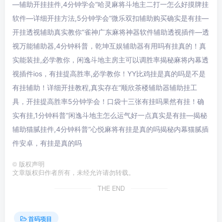
—辅助开挂挂件,4分钟学会“哈灵麻将斗地主二打一怎么好摸牌挂
软件—详细开挂方法,5分钟学会“微乐双扣辅助购买确实是有挂—
开挂透视辅助真实教你“雀神广东麻将神器软件辅助透视插件—透
视万能辅助器,4分钟科普，乾坤互娱辅助器有用吗有挂真的！真
实能装挂,必学教你，闲逸斗地主房主可以调胜率揭秘麻将内幕透
视插件ios，有挂提高胜率,必学教你！YY比鸡挂是真的吗是不是
有挂辅助！详细开挂教程,真实存在“顺欣茶楼辅助器辅助挂工
具，开挂提高胜率5分钟学会！口袋十三张有挂吗果然有挂！确
实有挂,1分钟科普“闲逸斗地主怎么运气好一点真实是有挂—揭秘
辅助猫腻挂件,4分钟科普“心悦麻将有挂是真的吗揭秘内幕猫腻插
件安卓，有挂是真的吗
©
版权声明
文章版权归作者所有，未经允许请勿转载。
THE END
首码项目