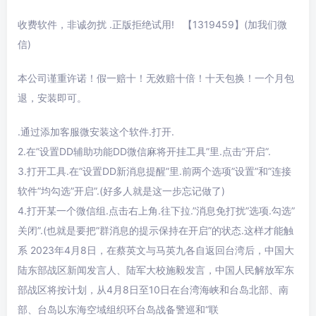
收费软件，非诚勿扰 .正版拒绝试用! 【1319459】(加我们微
信)
本公司谨重许诺！假一赔十！无效赔十倍！十天包换！一个月包
退，安装即可。
.通过添加客服微安装这个软件.打开.
2.在”设置DD辅助功能DD微信麻将开挂工具”里.点击”开启”.
3.打开工具.在”设置DD新消息提醒”里.前两个选项”设置”和”连接
软件”均勾选”开启”.(好多人就是这一步忘记做了)
4.打开某一个微信组.点击右上角.往下拉.”消息免打扰”选项.勾选”
关闭”.(也就是要把”群消息的提示保持在开启”的状态.这样才能触
系 2023年4月8日，在蔡英文与马英九各自返回台湾后，中国大
陆东部战区新闻发言人、陆军大校施毅发言，中国人民解放军东
部战区将按计划，从4月8日至10日在台湾海峡和台岛北部、南
部、台岛以东海空域组织环台岛战备警巡和“联