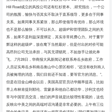
Hill Road成立的风投公司还有红杉资本。,研究指出，一个公
司的氛围，愉快与否其实不取决于直系领导，更多在于同事
关系。如果同事关系紧张，那么即使领导有优待，那么环境
也不是那么愉快，不可以长久。超级IP和管理团队之间的关
系，如果不是利益深度绑定，其实非常耗费心力。对于董宇
辉这样的超级IP，放在麾下当然最好，但是付出的对价可能
高昂到公司无法承担，与其无谓锁死，不如放手让彼此单
飞。,7月28日，华商报大风新闻记者联系寿岳乡政府，工作
人员证实寿岳乡和南岳衡山中心景区相邻，“还没有收到有人
员被掩埋的消息，我们目前还不知道，要等官方的消息。”,
但是在旧金山峰会以后，美国高层官员访华频率提高，比如
早上布林肯提到耶伦、雷蒙多和他自己都访华，沙利文也经
常与中国官员交流，他们的声音就是比较理性客观的，这也
反映出中美之间的高端对话沟通是非常必要的。上午有三位
国会的参议员、包括还有一些官员也讲到：“我们要加强认知