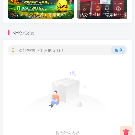
Polymon（宝力梦）零撸链游天花板，稳定收益，轻松变现，今日全球首发！
代办
评论
抢沙发
欢迎您留下宝贵的见解！
提交
暂无评论内容