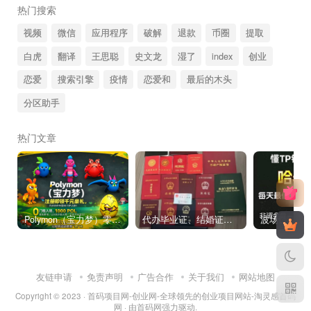
热门搜索
视频
微信
应用程序
破解
退款
币圈
提取
白虎
翻译
王思聪
史文龙
湿了
index
创业
恋爱
搜索引擎
疫情
恋爱和
最后的木头
分区助手
热门文章
Polymon（宝力梦）零撸链游天花板，稳定收益，轻松变现，今日全球首发！
代办毕业证、结婚证、房产证、不动产权证书、离婚证、中专/大专/高中
友链申请
免责声明
广告合作
关于我们
网站地图
Copyright © 2023 ·
首码项目网-创业网-全球领先的创业项目网站-淘灵感首码
网
· 由
首码网
强力驱动.