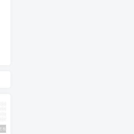
兰博基尼老板租4辆大巴挡台风
跑腿公司项目拆解流程【项目拆解流程跑腿公司】
京津冀多部门投入救援力量