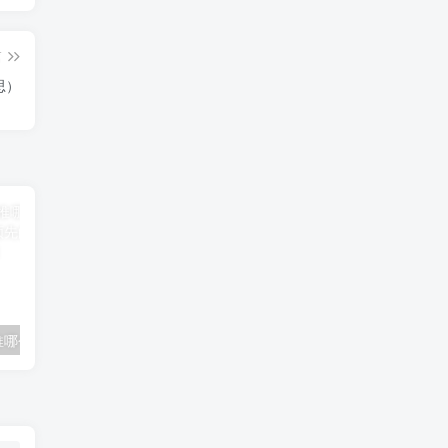
篇
思）
推哪个好
开利风冷热泵机组
民间奇闻怪事