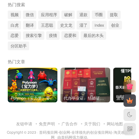
热门搜索
视频
微信
应用程序
破解
退款
币圈
提取
白虎
翻译
王思聪
史文龙
湿了
index
创业
恋爱
搜索引擎
疫情
恋爱和
最后的木头
分区助手
热门文章
Polymon（宝力梦）零撸链游天花板，稳定收益，轻松变现，今日全球首发！
代办毕业证、结婚证、房产证、不动产权证书、离婚证、中专/大专/高中
友链申请
免责声明
广告合作
关于我们
网站地图
Copyright © 2023 ·
首码项目网-创业网-全球领先的创业项目网站-淘灵感首码
网
· 由
首码网
强力驱动.