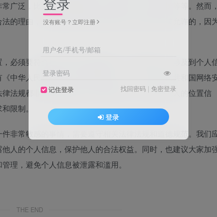
登录
非常广泛，比如用于紧急救援、防盗追踪、儿童保护等等。然而
合法的理由，使用这些技术来查找他人的位置是不被允许的，因
没有账号？立即注册
用户名/手机号/邮箱
置，必须要符合相关法律法规的规定。比如在中国，涉及到个人
登录密码
有《中华人民共和国个人信息保护法》、《中华人民共和国网络
找回密码
|
免密登录
记住登录
法律法规都非常明确地规定了哪些情况下可以收集他人的位置信
求和限制。
登录
一件非常敏感的事情，需要遵守相关法律法规和道德规范。我们
露他人的个人信息，保护他人的合法权益。同时，也建议大家加
和管理，避免个人信息被泄露和滥用。
THE END