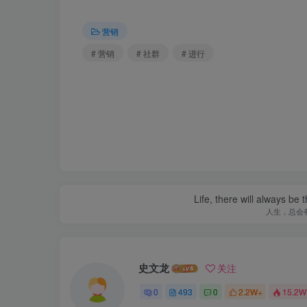
营销
# 营销
# 社群
# 进行
Life, there will always b
人生，总会
史文龙
关注
0
493
0
2.2W+
15.2W