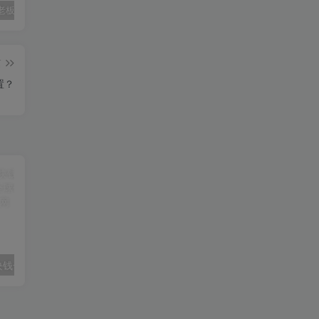
兰博基尼老板租4辆大巴挡台风
跑腿公司项目拆解流程【项目拆解流程跑腿公司】
京津冀多部门投入救援力量
篇
置？
块钱一块生姜
工程师：失踪潜艇可能会发生坍塌