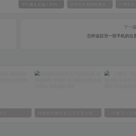
梦幻魔盒是骗人的吗【梦幻魔盒干嘛的】
泉州百年老榕树被连根拔起
下一
怎样追踪另一部手机的位
道吗
特朗普吐槽拜登儿子定罪太轻
一个硬币一百