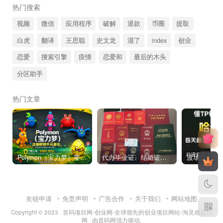
热门搜索
视频
微信
应用程序
破解
退款
币圈
提取
白虎
翻译
王思聪
史文龙
湿了
index
创业
恋爱
搜索引擎
疫情
恋爱和
最后的木头
分区助手
热门文章
Polymon（宝力梦）零撸链游天花板，稳定收益，轻松变现，今日全球首发！
代办毕业证、结婚证、房产证、不动产权证书、离婚证、中专/大专/高中
友链申请
免责声明
广告合作
关于我们
网站地图
Copyright © 2023 ·
首码项目网-创业网-全球领先的创业项目网站-淘灵感首码
网
· 由
首码网
强力驱动.