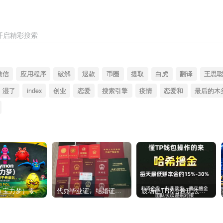
开启精彩搜索
微信
应用程序
破解
退款
币圈
提取
白虎
翻译
王思
湿了
index
创业
恋爱
搜索引擎
疫情
恋爱和
最后的木
Polymon（宝力梦）零撸链游天花板，稳定收益，轻松变现，今日全球首发！
代办毕业证、结婚证、房产证、不动产权证书、离婚证、中专/大专/高中
​波场链TRX哈希玩法深度解析：低门槛也能实现稳定回报的新思路