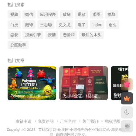
热门搜索
视频
微信
应用程序
破解
退款
币圈
提取
白虎
翻译
王思聪
史文龙
湿了
index
创业
恋爱
搜索引擎
疫情
恋爱和
最后的木头
分区助手
热门文章
Polymon（宝力梦）零撸链游天花板，稳定收益，轻松变现，今日全球首发！
代办毕业证、结婚证、房产证、不动产权证书、离婚证、中专/大专/高中
友链申请
免责声明
广告合作
关于我们
网站地图
Copyright © 2023 ·
首码项目网-创业网-全球领先的创业项目网站-淘灵感首码
网
· 由
首码网
强力驱动.