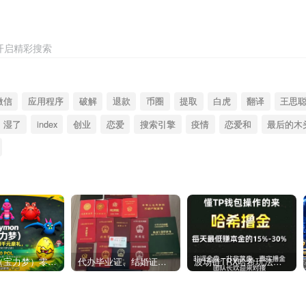
开启精彩搜索
微信
应用程序
破解
退款
币圈
提取
白虎
翻译
王思
湿了
index
创业
恋爱
搜索引擎
疫情
恋爱和
最后的木
Polymon（宝力梦）零撸链游天花板，稳定收益，轻松变现，今日全球首发！
代办毕业证、结婚证、房产证、不动产权证书、离婚证、中专/大专/高中
​波场链TRX哈希玩法深度解析：低门槛也能实现稳定回报的新思路