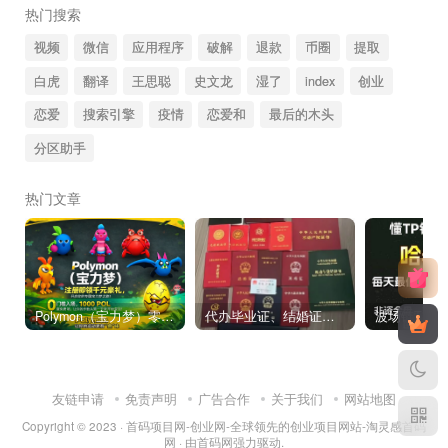
热门搜索
视频
微信
应用程序
破解
退款
币圈
提取
白虎
翻译
王思聪
史文龙
湿了
index
创业
恋爱
搜索引擎
疫情
恋爱和
最后的木头
分区助手
热门文章
Polymon（宝力梦）零撸链游天花板，稳定收益，轻松变现，今日全球首发！
代办毕业证、结婚证、房产证、不动产权证书、离婚证、中专/大专/高中
友链申请
免责声明
广告合作
关于我们
网站地图
Copyright © 2023 ·
首码项目网-创业网-全球领先的创业项目网站-淘灵感首码
网
· 由
首码网
强力驱动.