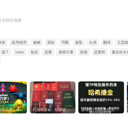
开启精彩搜索
微信
应用程序
破解
退款
币圈
提取
白虎
翻译
王思
湿了
index
创业
恋爱
搜索引擎
疫情
恋爱和
最后的木
Polymon（宝力梦）零撸链游天花板，稳定收益，轻松变现，今日全球首发！
代办毕业证、结婚证、房产证、不动产权证书、离婚证、中专/大专/高中
​波场链TRX哈希玩法深度解析：低门槛也能实现稳定回报的新思路