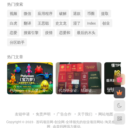
热门搜索
视频
微信
应用程序
破解
退款
币圈
提取
白虎
翻译
王思聪
史文龙
湿了
index
创业
恋爱
搜索引擎
疫情
恋爱和
最后的木头
分区助手
热门文章
Polymon（宝力梦）零撸链游天花板，稳定收益，轻松变现，今日全球首发！
代办毕业证、结婚证、房产证、不动产权证书、离婚证、中专/大专/高中
友链申请
免责声明
广告合作
关于我们
网站地图
Copyright © 2023 ·
首码项目网-创业网-全球领先的创业项目网站-淘灵感首码
网
· 由
首码网
强力驱动.