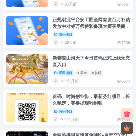
26天前
5751
正规创业平台安工匠全网首发百万补贴
发放中对标万师傅和鲁班大师享受商家
和师傅双分成
首码项目
29天前
7236
新赛道山河天下今日首码正式上线无充
直入口
币圈项目
# 零撸
# 首码
1个月前
6674
首码，时尚创业街，最新芬红项目，长
久稳定，零撸提现秒到账
首码项目
1个月前
7809
全网热推阿瓦隆算例哇K+自带交Y无广