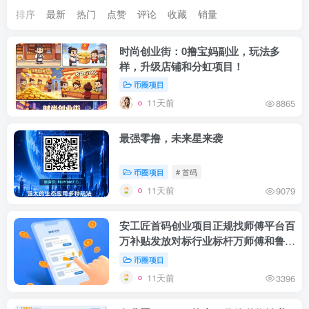
排序
最新
热门
点赞
评论
收藏
销量
时尚创业街：0撸宝妈副业，玩法多
样，升级店铺和分虹项目！
币圈项目
11天前
8865
最强零撸，未来星来袭
币圈项目
# 首码
11天前
9079
安工匠首码创业项目正规找师傅平台百
万补贴发放对标行业标杆万师傅和鲁班
大师
币圈项目
11天前
3396