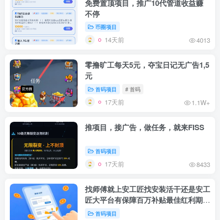
免费置顶项目，推广10代管道收益赚
不停
币圈项目
14天前
4013
零撸旷工每天5元，夺宝日记无广告1,5
元
首码项目
# 首码
17天前
1.1W+
推项目，接广告，做任务，就来FISS
首码项目
17天前
8433
找师傅就上安工匠找安装活干还是安工
匠大平台有保障百万补贴最佳红利期实
打实到手靠谱
首码项目