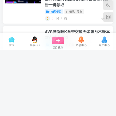
告一键领取
首码项目
# 首码。零撸
1个月前
141
AVS算例哇K自带交溢无紫馨池不碰本
鑫点对点缴溢
首码项目
# 零撸
# 实名
首页
客服QQ
消息中心
用户中心
项目投稿
1个月前
1.2W+
日入1000到4000加，提现2小时到账
首码项目
2个月前
4770
撸美刀，本人亲自提取已到账，大家搞
这个，有能力做团队，无线代收溢
币圈项目